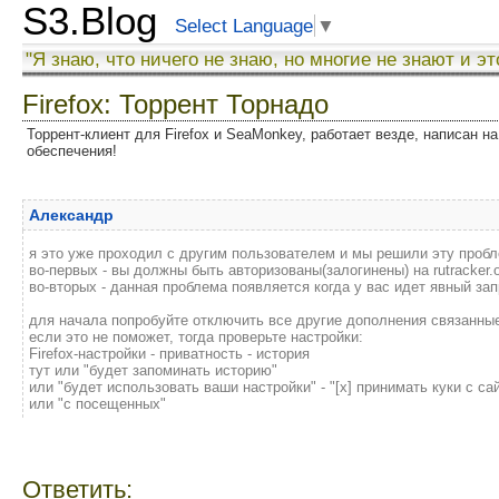
S3.Blog
Select Language
▼
"Я знаю, что ничего не знаю, но многие не знают и эт
Firefox: Торрент Торнадо
Торрент-клиент для Firefox и SeaMonkey, работает везде, написан на
обеспечения!
Александр
я это уже проходил с другим пользователем и мы решили эту проб
во-первых - вы должны быть авторизованы(залогинены) на rutracker.
во-вторых - данная проблема появляется когда у вас идет явный зап
для начала попробуйте отключить все другие дополнения связанные
если это не поможет, тогда проверьте настройки:
Firefox-настройки - приватность - история
тут или "будет запоминать историю"
или "будет использовать ваши настройки" - "[х] принимать куки с са
или "с посещенных"
Ответить: