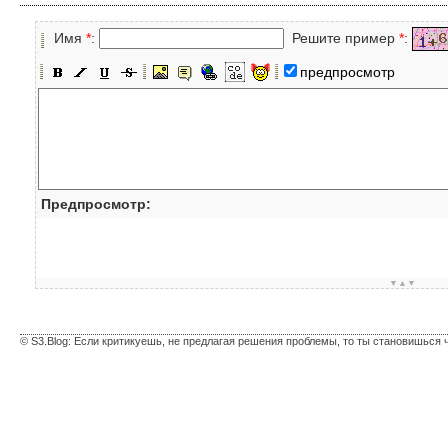
Имя
*
:
Решите пример
*
:
предпросмотр
Предпросмотр:
▼▲▼
© S3.Blog: Если критикуешь, не предлагая решения проблемы, то ты становишься 