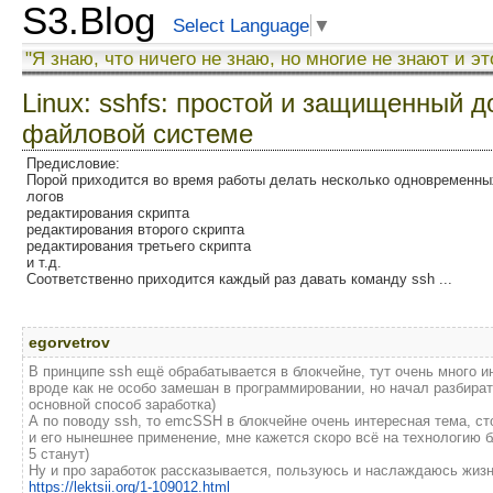
S3.Blog
Select Language
▼
"Я знаю, что ничего не знаю, но многие не знают и эт
Linux: sshfs: простой и защищенный д
файловой системе
Предисловие:
Порой приходится во время работы делать несколько одновременных
логов
редактирования скрипта
редактирования второго скрипта
редактирования третьего скрипта
и т.д.
Соответственно приходится каждый раз давать команду ssh ...
egorvetrov
В принципе ssh ещё обрабатывается в блокчейне, тут очень много 
вроде как не особо замешан в программировании, но начал разбира
основной способ заработка)
А по поводу ssh, то emcSSH в блокчейне очень интересная тема, с
и его нынешнее применение, мне кажется скоро всё на технологию б
5 станут)
Ну и про заработок рассказывается, пользуюсь и наслаждаюсь жиз
https://lektsii.org/1-109012.html