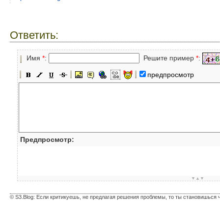
Ответить:
Имя
*
:
Решите пример
*
:
предпросмотр
Предпросмотр:
▼▲▼
© S3.Blog: Если критикуешь, не предлагая решения проблемы, то ты становишься 