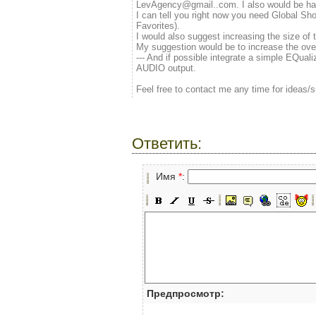
LevAgency@gmail..com. I also would be ha
I can tell you right now you need Global S
Favorites).
I would also suggest increasing the size of 
My suggestion would be to increase the over
--- And if possible integrate a simple EQuali
AUDIO output.
Feel free to contact me any time for idea
Ответить:
Имя
*
:
Предпросмотр: