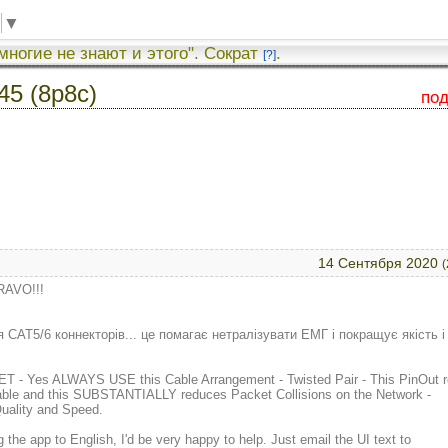
▼
 многие не знают и этого". Сократ
.
[?]
5 (8p8c)
по
14 Сентября 2020
(
RAVO!!!
T5/6 коннекторів... це помагає нетралізувати ЕМГ і покращує якість і 
HEET - Yes ALWAYS USE this Cable Arrangement - Twisted Pair - This PinOut 
able and this SUBSTANTIALLY reduces Packet Collisions on the Network -
uality and Speed.
 the app to English, I'd be very happy to help. Just email the UI text to