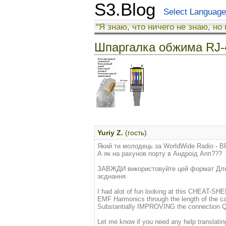
S3.Blog
Select Language
"Я знаю, что ничего не знаю, но
Шпаргалка обжима RJ-4
Yuriy Z.
(гость)
Який ти молодець за WorldWide Radio - B
А як на рахунов порту в Андроід Апп???
ЗАВЖДИ використовуйте цей формат Для CA
зєднання.
I had alot of fun looking at this CHEAT-S
EMF Harmonics through the length of the c
Substantially IMPROVING the connection Q
Let me know if you need any help translating