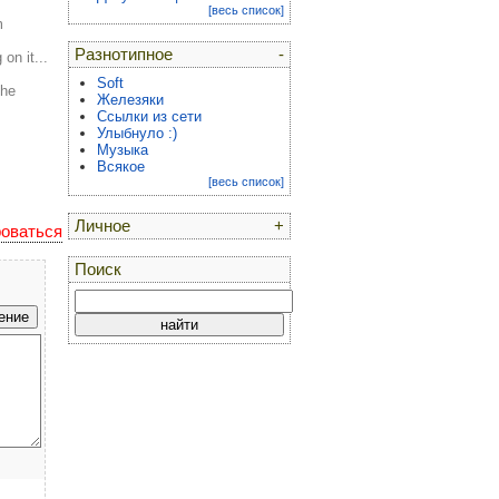
[весь список]
m
Разнотипное
-
on it...
Soft
the
Железяки
Ссылки из сети
Улыбнуло :)
Музыка
Всякое
[весь список]
Личное
+
роваться
Поиск