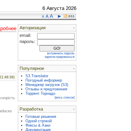
6 Августа 2026
A
►
A
A
Авторизация
-
дробнее
email:
пароль:
вспомнить пароль
зарегистрироваться
Популярное
-
S3.Translator
21:48:39)
Погодный информер
Менеджер загрузок (S3)
Отзывы и предложения
Торрент Торнадо
скорість
[весь список]
Разработка
-
reduces
Готовые решения
Одной строкой
Фиксы & Хаки
Документация