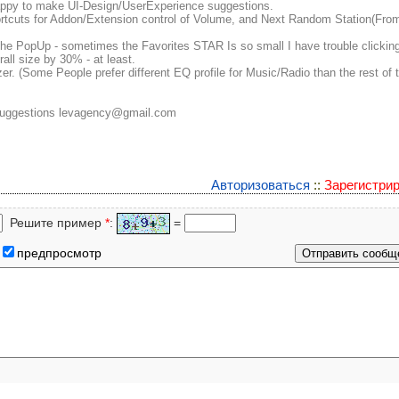
ppy to make UI-Design/UserExperience suggestions.
hortcuts for Addon/Extension control of Volume, and Next Random Station(Fro
the PopUp - sometimes the Favorites STAR Is so small I have trouble clicking 
all size by 30% - at least.
zer. (Some People prefer different EQ profile for Music/Radio than the rest of 
s/suggestions levagency@gmail.com
Авторизоваться
::
Зарегистри
Решите пример
*
:
=
предпросмотр