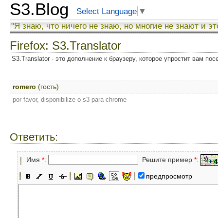
S3.Blog
Select Language
▼
"Я знаю, что ничего не знаю, но многие не знают и эт
Firefox: S3.Translator
S3.Translator - это дополнение к браузеру, которое упростит вам по
romero
(гость)
por favor, disponibilize o s3 para chrome
Ответить:
Имя
*
:
Решите пример
*
:
предпросмотр