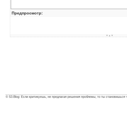
Предпросмотр:
▼▲▼
© S3.Blog: Если критикуешь, не предлагая решения проблемы, то ты становишься 