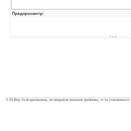
Предпросмотр:
▼▲▼
© S3.Blog: Если критикуешь, не предлагая решения проблемы, то ты становишься 