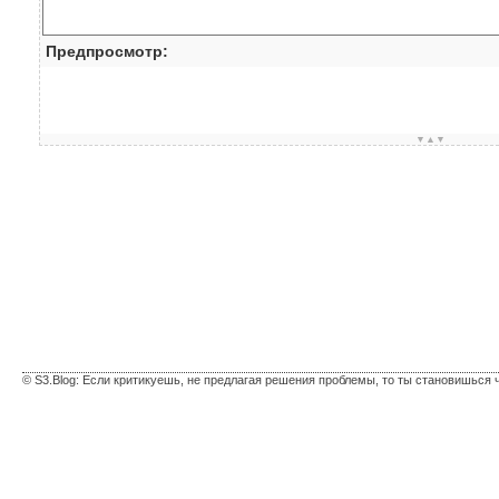
Предпросмотр:
▼▲▼
© S3.Blog: Если критикуешь, не предлагая решения проблемы, то ты становишься 