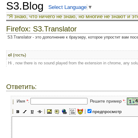
S3.Blog
Select Language
▼
"Я знаю, что ничего не знаю, но многие не знают и эт
Firefox: S3.Translator
S3.Translator - это дополнение к браузеру, которое упростит вам по
cl
(гость)
Hi , now there is no sound played from the extension in chrome, any solu
Ответить:
Имя
*
:
Решите пример
*
:
предпросмотр