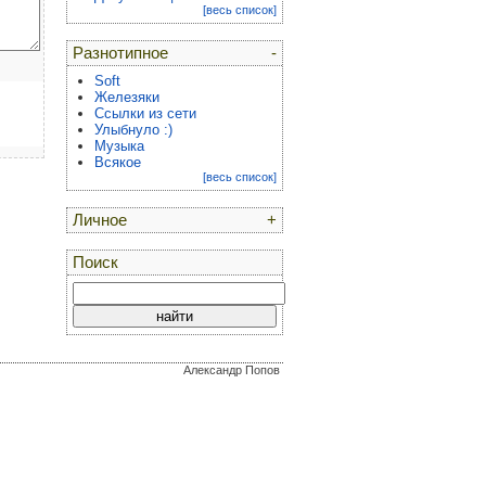
[весь список]
Разнотипное
-
Soft
Железяки
Ссылки из сети
Улыбнуло :)
Музыка
Всякое
[весь список]
Личное
+
Поиск
Александр Попов