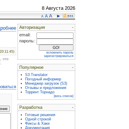
8 Августа 2026
A
►
A
A
Авторизация
-
дробнее
email:
пароль:
(20:11:45)
вспомнить пароль
зарегистрироваться
, что
.
Популярное
-
S3.Translator
Погодный информер
Менеджер загрузок (S3)
роваться
Отзывы и предложения
Торрент Торнадо
[весь список]
Разработка
-
Готовые решения
Одной строкой
Фиксы & Хаки
Документация