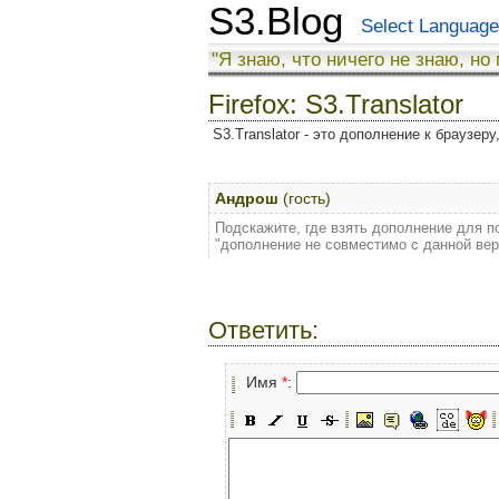
S3.Blog
Select Language
"Я знаю, что ничего не знаю, но
Firefox: S3.Translator
S3.Translator - это дополнение к браузер
Андрош
(гость)
Подскажите, где взять дополнение для по
"дополнение не совместимо с данной верс
Ответить:
Имя
*
: