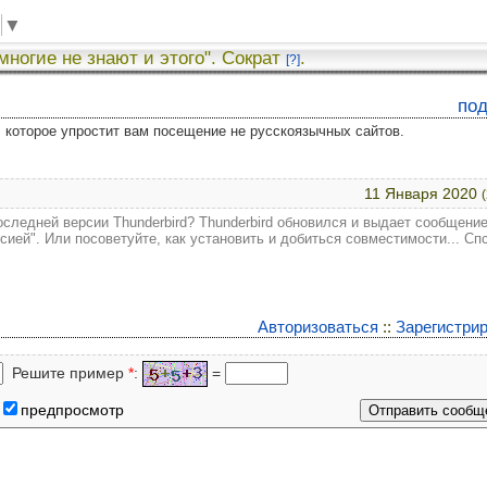
▼
 многие не знают и этого". Сократ
.
[?]
по
у, которое упростит вам посещение не русскоязычных сайтов.
11 Января 2020
следней версии Thunderbird? Thunderbird обновился и выдает сообщение
ией". Или посоветуйте, как установить и добиться совместимости... Спс
Авторизоваться
::
Зарегистри
Решите пример
*
:
=
предпросмотр