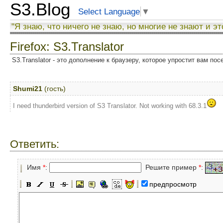
S3.Blog
Select Language
▼
"Я знаю, что ничего не знаю, но многие не знают и эт
Firefox: S3.Translator
S3.Translator - это дополнение к браузеру, которое упростит вам по
Shumi21
(гость)
I need thunderbird version of S3 Translator. Not working with 68.3.1
Ответить:
Имя
*
:
Решите пример
*
:
предпросмотр