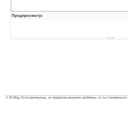
Предпросмотр:
▼▲▼
© S3.Blog: Если критикуешь, не предлагая решения проблемы, то ты становишься 