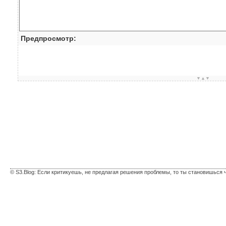
Предпросмотр:
▼▲▼
© S3.Blog: Если критикуешь, не предлагая решения проблемы, то ты становишься 