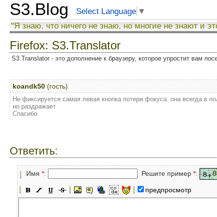
S3.Blog
Select Language
▼
"Я знаю, что ничего не знаю, но многие не знают и эт
Firefox: S3.Translator
S3.Translator - это дополнение к браузеру, которое упростит вам по
koandk50
(гость)
Не фиксируется самая левая кнопка потери фокуса: она всегда в по
но раздражает
Спасибо
Ответить:
Имя
*
:
Решите пример
*
:
предпросмотр