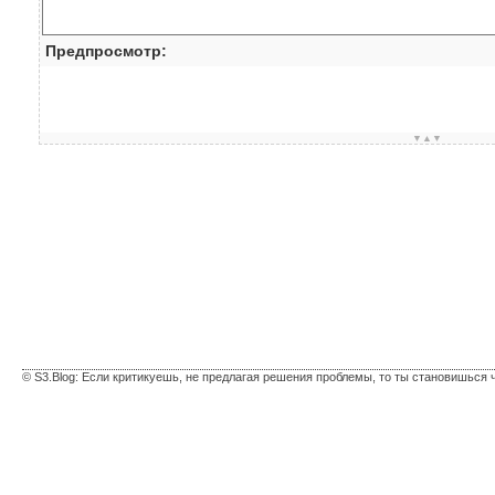
Предпросмотр:
▼▲▼
© S3.Blog: Если критикуешь, не предлагая решения проблемы, то ты становишься 