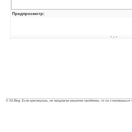
Предпросмотр:
▼▲▼
© S3.Blog: Если критикуешь, не предлагая решения проблемы, то ты становишься 