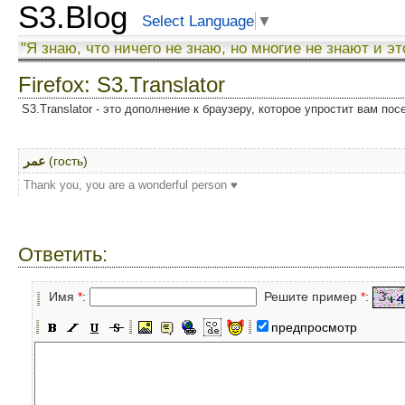
S3.Blog
Select Language
▼
"Я знаю, что ничего не знаю, но многие не знают и эт
Firefox: S3.Translator
S3.Translator - это дополнение к браузеру, которое упростит вам по
عمر
(гость)
Thank you, you are a wonderful person ♥
Ответить:
Имя
*
:
Решите пример
*
:
предпросмотр