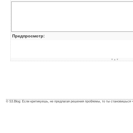
Предпросмотр:
▼▲▼
© S3.Blog: Если критикуешь, не предлагая решения проблемы, то ты становишься 