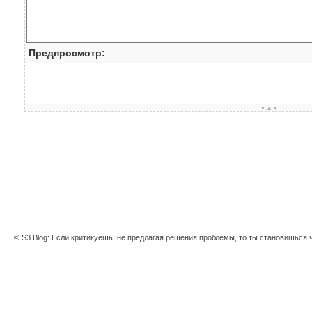
Предпросмотр:
▼▲▼
© S3.Blog: Если критикуешь, не предлагая решения проблемы, то ты становишься 