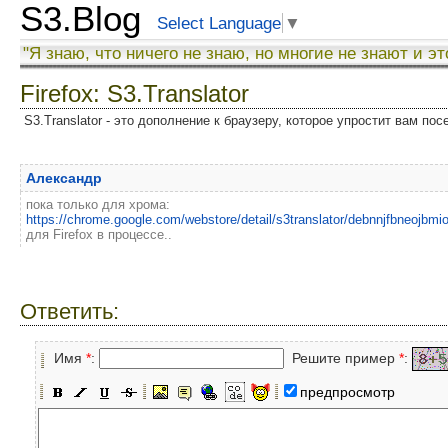
S3.Blog
Select Language
▼
"Я знаю, что ничего не знаю, но многие не знают и эт
Firefox: S3.Translator
S3.Translator - это дополнение к браузеру, которое упростит вам по
Александр
пока только для хрома:
https://chrome.google.com/webstore/detail/s3translator/debnnjfbneojbmio
для Firefox в процессе..
Ответить:
Имя
*
:
Решите пример
*
:
предпросмотр