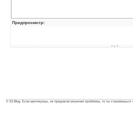
Предпросмотр:
▼▲▼
© S3.Blog: Если критикуешь, не предлагая решения проблемы, то ты становишься 