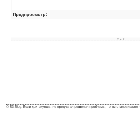
Предпросмотр:
▼▲▼
© S3.Blog: Если критикуешь, не предлагая решения проблемы, то ты становишься 