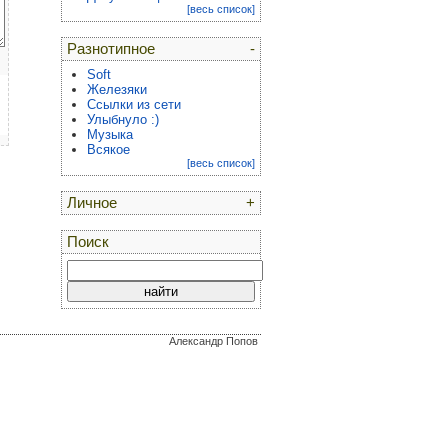
[весь список]
Разнотипное
-
Soft
Железяки
Ссылки из сети
Улыбнуло :)
Музыка
Всякое
[весь список]
Личное
+
Поиск
Александр Попов