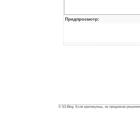
Предпросмотр:
© S3.Blog: Если критикуешь, не предлагая решени