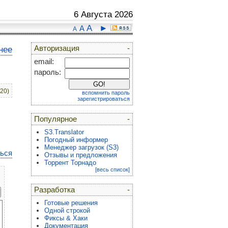
6 Августа 2026
A
►
A
A
Авторизация
-
нее
email:
пароль:
:20)
вспомнить пароль
зарегистрироваться
Популярное
-
S3.Translator
Погодный информер
Менеджер загрузок (S3)
ться
Отзывы и предложения
Торрент Торнадо
[весь список]
Разработка
-
Готовые решения
Одной строкой
Фиксы & Хаки
Документация