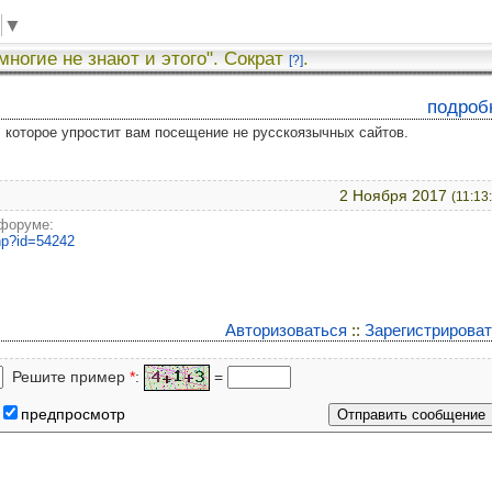
▼
 многие не знают и этого". Сократ
.
[?]
подроб
у, которое упростит вам посещение не русскоязычных сайтов.
2 Ноября 2017
(11:13
 форуме:
php?id=54242
Авторизоваться
::
Зарегистрирова
Решите пример
*
:
=
предпросмотр