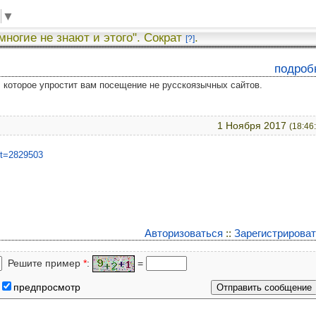
▼
 многие не знают и этого". Сократ
.
[?]
подроб
у, которое упростит вам посещение не русскоязычных сайтов.
1 Ноября 2017
(18:46
p?t=2829503
Авторизоваться
::
Зарегистрирова
Решите пример
*
:
=
предпросмотр