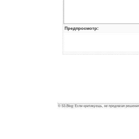
Предпросмотр:
© S3.Blog: Если критикуешь, не предлагая решени