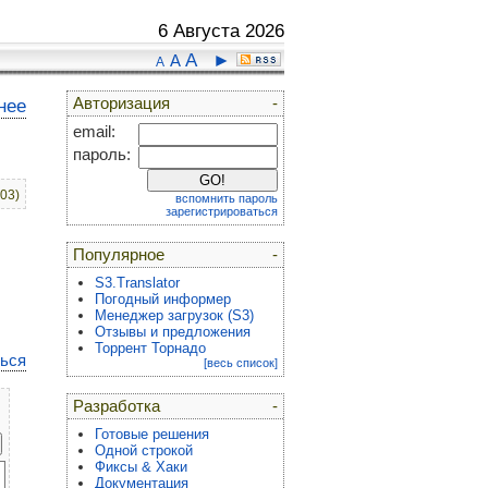
6 Августа 2026
A
►
A
A
Авторизация
-
нее
email:
пароль:
:03)
вспомнить пароль
зарегистрироваться
Популярное
-
S3.Translator
Погодный информер
Менеджер загрузок (S3)
Отзывы и предложения
Торрент Торнадо
ться
[весь список]
Разработка
-
Готовые решения
Одной строкой
Фиксы & Хаки
Документация