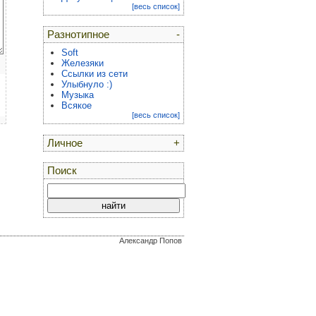
[весь список]
Разнотипное
-
Soft
Железяки
Ссылки из сети
Улыбнуло :)
Музыка
Всякое
[весь список]
Личное
+
Поиск
Александр Попов