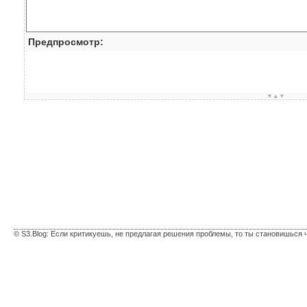
Предпросмотр:
▼▲▼
© S3.Blog: Если критикуешь, не предлагая решения проблемы, то ты становишься 