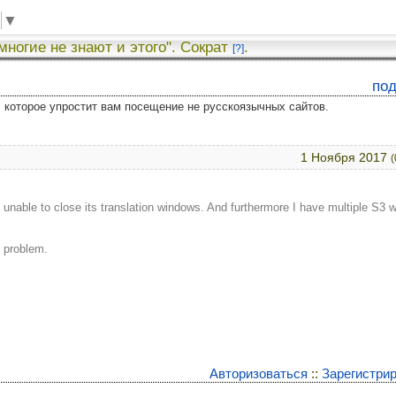
▼
 многие не знают и этого". Сократ
.
[?]
по
у, которое упростит вам посещение не русскоязычных сайтов.
1 Ноября 2017
(
unable to close its translation windows. And furthermore I have multiple S3 
s problem.
Авторизоваться
::
Зарегистри