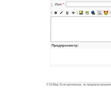
Имя
*
:
Предпросмотр:
© S3.Blog: Если критикуешь, не предлагая решени