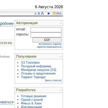
6 Августа 2026
A
►
A
A
Авторизация
-
дробнее
email:
пароль:
03:59:49)
вспомнить пароль
зарегистрироваться
Популярное
-
windows
S3.Translator
Погодный информер
Менеджер загрузок (S3)
Отзывы и предложения
Торрент Торнадо
[весь список]
Разработка
-
Готовые решения
Одной строкой
роваться
Фиксы & Хаки
Документация