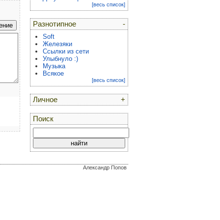
[весь список]
Разнотипное
-
Soft
Железяки
Ссылки из сети
Улыбнуло :)
Музыка
Всякое
[весь список]
Личное
+
Поиск
Александр Попов