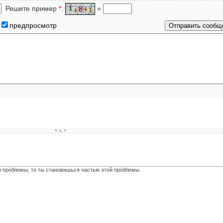
Решите пример
*
:
=
предпросмотр
▼▲▼
я проблемы, то ты становишься частью этой проблемы.