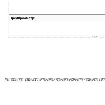
Предпросмотр:
▼▲▼
© S3.Blog: Если критикуешь, не предлагая решения проблемы, то ты становишься 