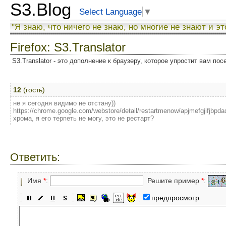
S3.Blog
Select Language
▼
"Я знаю, что ничего не знаю, но многие не знают и эт
Firefox: S3.Translator
S3.Translator - это дополнение к браузеру, которое упростит вам по
12
(гость)
не я сегодня видимо не отстану))
https://chrome.google.com/webstore/detail/restartmenow/apjmefgjifjb
хрома, я его терпеть не могу, это не рестарт?
Ответить:
Имя
*
:
Решите пример
*
:
предпросмотр