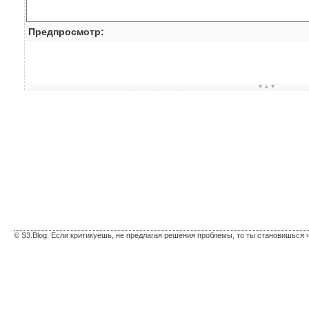
Предпросмотр:
▼▲▼
© S3.Blog: Если критикуешь, не предлагая решения проблемы, то ты становишься 