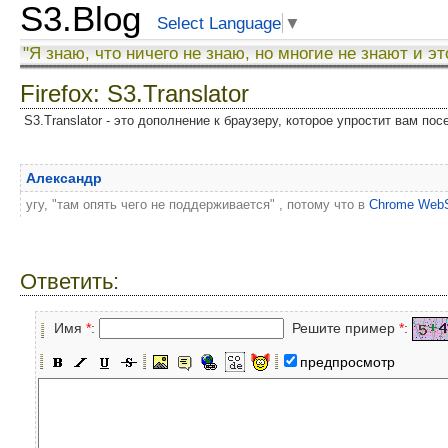
S3.Blog
Select Language
▼
"Я знаю, что ничего не знаю, но многие не знают и эт
Firefox: S3.Translator
S3.Translator - это дополнение к браузеру, которое упростит вам по
Александр
угу, "там опять чего не поддерживается" , потому что в
Chrome WebS
Ответить:
Имя
*
:
Решите пример
*
:
предпросмотр