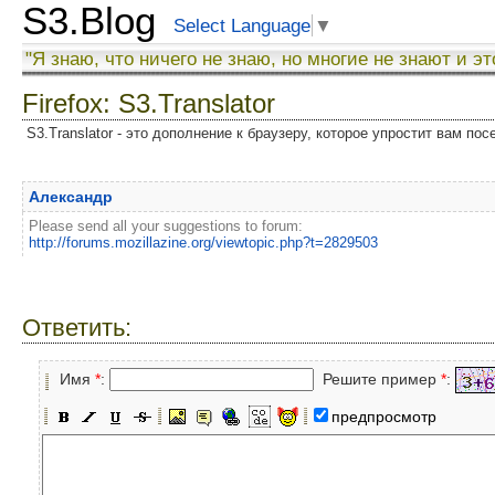
S3.Blog
Select Language
▼
"Я знаю, что ничего не знаю, но многие не знают и эт
Firefox: S3.Translator
S3.Translator - это дополнение к браузеру, которое упростит вам по
Александр
Please send all your suggestions to forum:
http://forums.mozillazine.org/viewtopic.php?t=2829503
Ответить:
Имя
*
:
Решите пример
*
:
предпросмотр