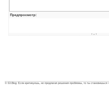
Предпросмотр:
▼▲▼
© S3.Blog: Если критикуешь, не предлагая решения проблемы, то ты становишься 