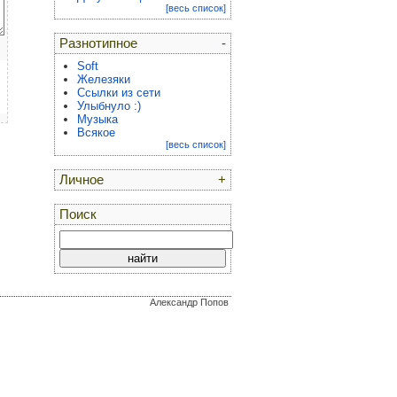
[весь список]
Разнотипное
-
Soft
Железяки
Ссылки из сети
Улыбнуло :)
Музыка
Всякое
[весь список]
Личное
+
Поиск
Александр Попов