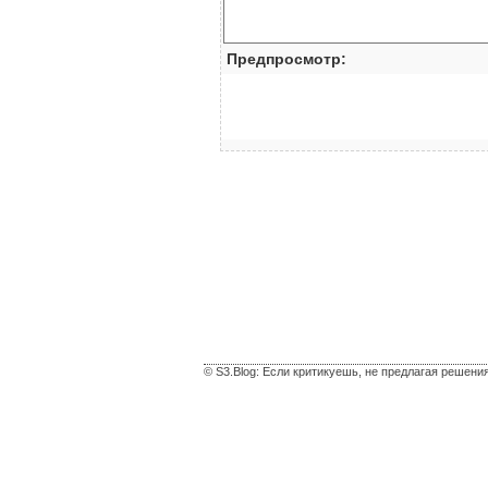
Предпросмотр:
© S3.Blog: Если критикуешь, не предлагая решени