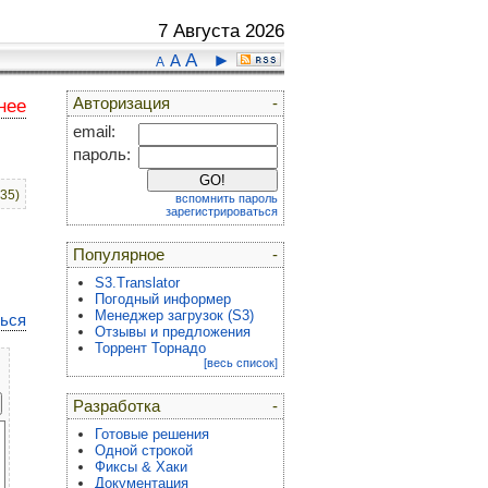
7 Августа 2026
A
►
A
A
Авторизация
-
нее
email:
пароль:
:35)
вспомнить пароль
зарегистрироваться
Популярное
-
S3.Translator
Погодный информер
Менеджер загрузок (S3)
ться
Отзывы и предложения
Торрент Торнадо
[весь список]
Разработка
-
Готовые решения
Одной строкой
Фиксы & Хаки
Документация