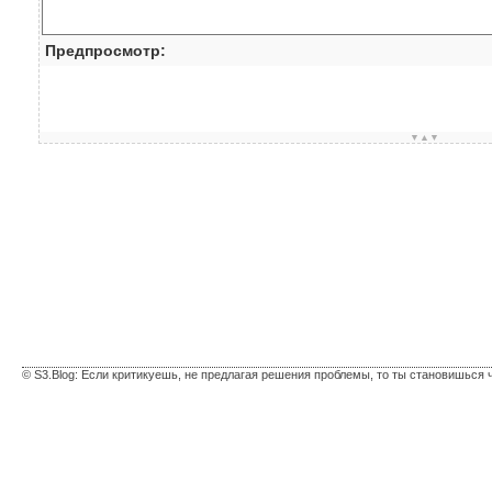
Предпросмотр:
▼▲▼
© S3.Blog: Если критикуешь, не предлагая решения проблемы, то ты становишься 