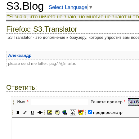
S3.Blog
Select Language
▼
"Я знаю, что ничего не знаю, но многие не знают и эт
Firefox: S3.Translator
S3.Translator - это дополнение к браузеру, которое упростит вам по
Александр
please send me letter: pag77@mail.ru
Ответить:
Имя
*
:
Решите пример
*
:
предпросмотр