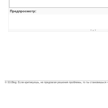
Предпросмотр:
▼▲▼
© S3.Blog: Если критикуешь, не предлагая решения проблемы, то ты становишься 