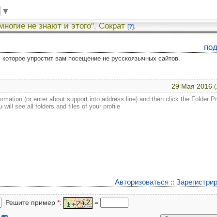
▼
 многие не знают и этого". Сократ
.
[?]
по
у, которое упростит вам посещение не русскоязычных сайтов.
29 Мая 2016
(
mation (or enter about:support into address line) and then click the Folder Pro
will see all folders and files of your profile
Авторизоваться
::
Зарегистри
Решите пример
*
:
=