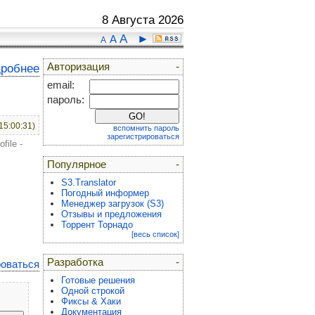
8 Августа 2026
A
►
A
A
Авторизация
-
дробнее
email:
пароль:
15:00:31)
вспомнить пароль
зарегистрироваться
file -
Популярное
-
S3.Translator
Погодный информер
Менеджер загрузок (S3)
Отзывы и предложения
Торрент Торнадо
[весь список]
Разработка
-
роваться
Готовые решения
Одной строкой
Фиксы & Хаки
Документация