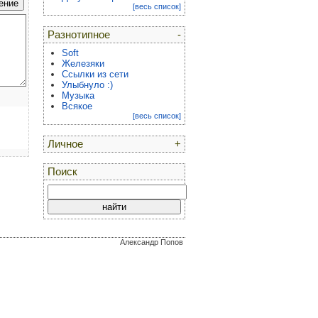
[весь список]
Разнотипное
-
Soft
Железяки
Ссылки из сети
Улыбнуло :)
Музыка
Всякое
[весь список]
Личное
+
Поиск
Александр Попов