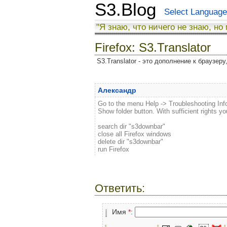
S3.Blog
Select Language
"Я знаю, что ничего не знаю, но
Firefox: S3.Translator
S3.Translator - это дополнение к браузер
Александр
Go to the menu Help -> Troubleshooting Infor
Show folder button. With sufficient rights you 
search dir "s3downbar"
close all Firefox windows
delete dir "s3downbar"
run Firefox
Ответить:
Имя
*
: