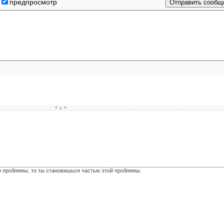
предпросмотр
▼▲▼
я проблемы, то ты становишься частью этой проблемы.