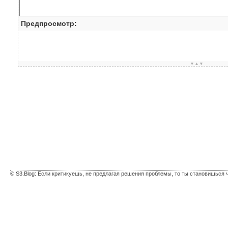
Предпросмотр:
▼▲▼
© S3.Blog: Если критикуешь, не предлагая решения проблемы, то ты становишься 