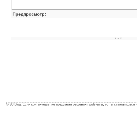
Предпросмотр:
▼▲▼
© S3.Blog: Если критикуешь, не предлагая решения проблемы, то ты становишься 