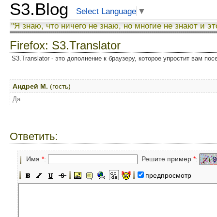
S3.Blog
Select Language
▼
"Я знаю, что ничего не знаю, но многие не знают и эт
Firefox: S3.Translator
S3.Translator - это дополнение к браузеру, которое упростит вам по
Андрей М.
(гость)
Да.
Ответить:
Имя
*
:
Решите пример
*
:
предпросмотр