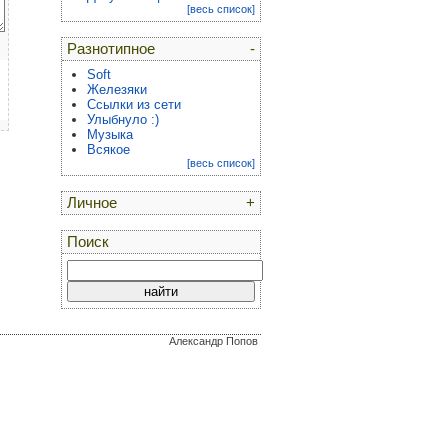
[весь список]
Разнотипное
-
Soft
Железяки
Ссылки из сети
Улыбнуло :)
Музыка
Всякое
[весь список]
Личное
+
Поиск
Александр Попов