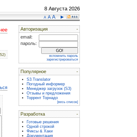
8 Августа 2026
A
►
A
A
Авторизация
-
нее
email:
пароль:
:52)
вспомнить пароль
зарегистрироваться
Популярное
-
S3.Translator
Погодный информер
ться
Менеджер загрузок (S3)
Отзывы и предложения
Торрент Торнадо
[весь список]
Разработка
-
Готовые решения
Одной строкой
Фиксы & Хаки
Документация