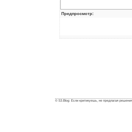
Предпросмотр:
© S3.Blog: Если критикуешь, не предлагая решени