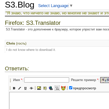
S3.Blog
Select Language
▼
"Я знаю, что ничего не знаю, но многие не знают и эт
Firefox: S3.Translator
S3.Translator - это дополнение к браузеру, которое упростит вам по
Chris
(гость)
I do not know where to download it.
Ответить:
Имя
*
:
Решите пример
*
:
предпросмотр