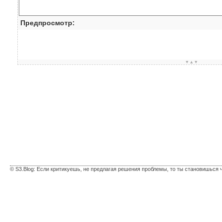
Предпросмотр:
▼▲▼
© S3.Blog: Если критикуешь, не предлагая решения проблемы, то ты становишься 