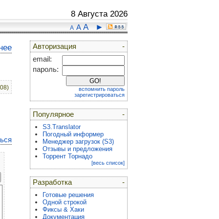
8 Августа 2026
A
►
A
A
Авторизация
-
нее
email:
пароль:
:08)
вспомнить пароль
зарегистрироваться
Популярное
-
S3.Translator
Погодный информер
ться
Менеджер загрузок (S3)
Отзывы и предложения
Торрент Торнадо
[весь список]
Разработка
-
Готовые решения
Одной строкой
Фиксы & Хаки
Документация