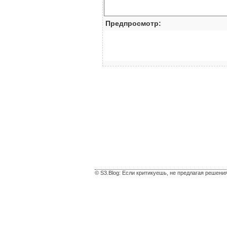
Предпросмотр:
© S3.Blog: Если критикуешь, не предлагая решени