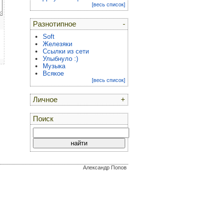
[весь список]
Разнотипное
-
Soft
Железяки
Ссылки из сети
Улыбнуло :)
Музыка
Всякое
[весь список]
Личное
+
Поиск
Александр Попов