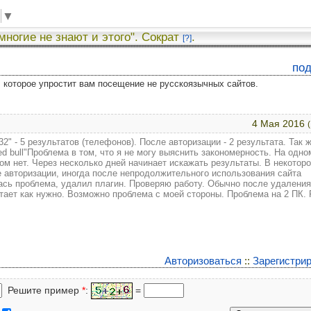
▼
 многие не знают и этого". Сократ
.
[?]
по
у, которое упростит вам посещение не русскоязычных сайтов.
4 Мая 2016
2" - 5 результатов (телефонов). После авторизации - 2 результата. Так ж
d bull"Проблема в том, что я не могу выяснить закономерность. На одно
ом нет. Через несколько дней начинает искажать результаты. В некотор
 авторизации, иногда после непродолжительного использования сайта
ась проблема, удалил плагин. Проверяю работу. Обычно после удаления
тает как нужно. Возможно проблема с моей стороны. Проблема на 2 ПК. F
Авторизоваться
::
Зарегистри
Решите пример
*
:
=