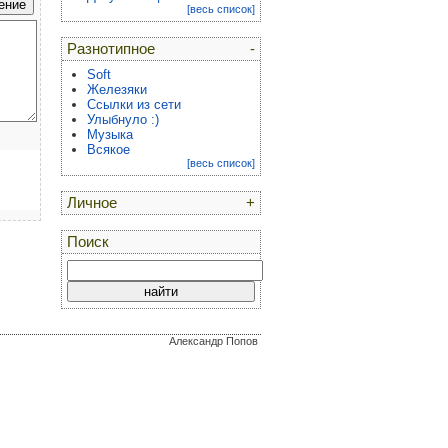
[весь список]
Разнотипное
-
Soft
Железяки
Ссылки из сети
Улыбнуло :)
Музыка
Всякое
[весь список]
Личное
+
Поиск
Александр Попов