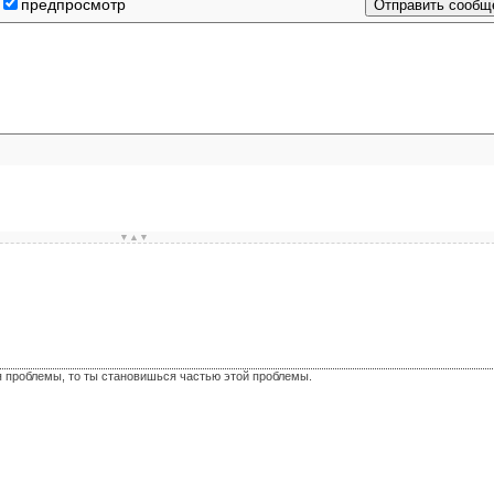
предпросмотр
▼▲▼
я проблемы, то ты становишься частью этой проблемы.