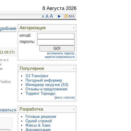
8 Августа 2026
A
►
A
A
Авторизация
-
дробнее
email:
пароль:
(11:08:37)
вспомнить пароль
зарегистрироваться
е и с
м
Популярное
-
ом
S3.Translator
Погодный информер
irefox
Менеджер загрузок (S3)
Отзывы и предложения
Торрент Торнадо
[весь список]
Разработка
-
роваться
Готовые решения
Одной строкой
Фиксы & Хаки
Документация