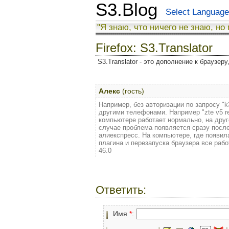
S3.Blog
Select Language
"Я знаю, что ничего не знаю, но
Firefox: S3.Translator
S3.Translator - это дополнение к браузер
Алекс
(гость)
Например, без авторизации по запросу "k3
другими телефонами. Например "zte v5 re
компьютере работает нормально, на друг
случае проблема появляется сразу после
алиекспресс. На компьютере, где появил
плагина и перезапуска браузера все рабо
46.0
Ответить:
Имя
*
: