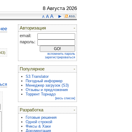
8 Августа 2026
A
►
A
A
Авторизация
-
нее
email:
пароль:
:43)
вспомнить пароль
зарегистрироваться
Популярное
-
S3.Translator
Погодный информер
ться
Менеджер загрузок (S3)
Отзывы и предложения
Торрент Торнадо
[весь список]
Разработка
-
Готовые решения
Одной строкой
Фиксы & Хаки
Документация