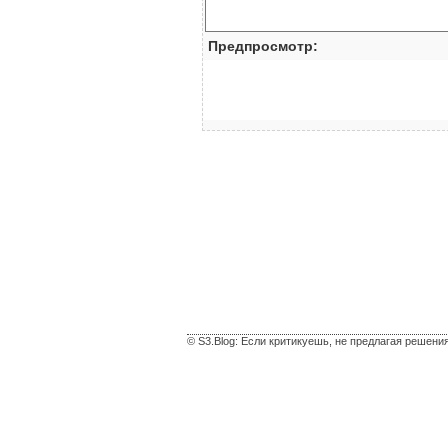
Предпросмотр:
© S3.Blog: Если критикуешь, не предлагая решени