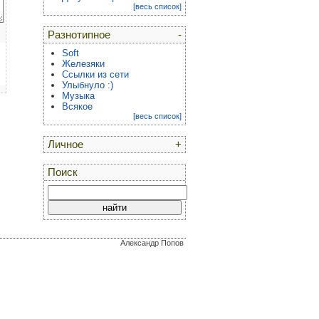
[весь список]
Разнотипное
-
Soft
Железяки
Ссылки из сети
Улыбнуло :)
Музыка
Всякое
[весь список]
Личное
+
Поиск
Александр Попов