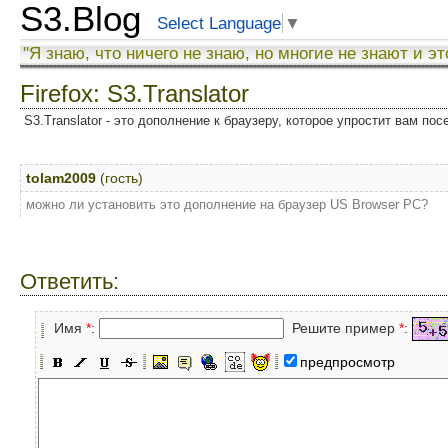
S3.Blog
Select Language
▼
"Я знаю, что ничего не знаю, но многие не знают и эт
Firefox: S3.Translator
S3.Translator - это дополнение к браузеру, которое упростит вам по
tolam2009
(гость)
можно ли установить это дополнение на браузер US Browser PC?
Ответить:
Имя
*
:
Решите пример
*
:
предпросмотр