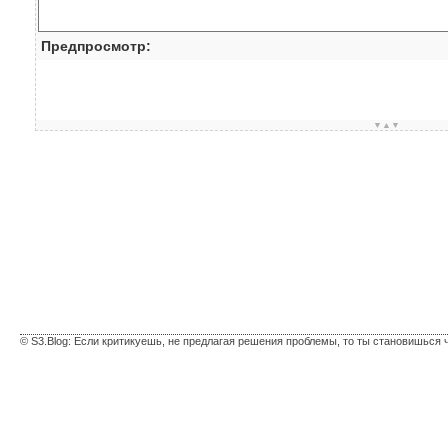
Предпросмотр:
▼▲▼
© S3.Blog: Если критикуешь, не предлагая решения проблемы, то ты становишься 