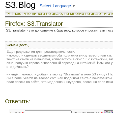
S3.Blog
Select Language
▼
"Я знаю, что ничего не знаю, но многие не знают и эт
Firefox: S3.Translator
S3.Translator - это дополнение к браузеру, которое упростит вам по
Семён
(гость)
Ещё предложения для производительности:
- можно ли сделать вводимыми оба поля окна внизу вместо или как
текст на сайте на китайском, копи-пастить в окно S3 с китайским, 
окне, получив справа обновлённый перевод на китайский. Намного 
это добавить?
- и ещё... можно ли добавить кнопку "Вставить" в окно S3 внизу? 
бы в поле Search на Taobao.com или подобном сайте с поисковиком
поле поиска на сайте, что медленно и неудобно, особенно если иск
Ответить:
Имя
*
:
Решите пример
*
: