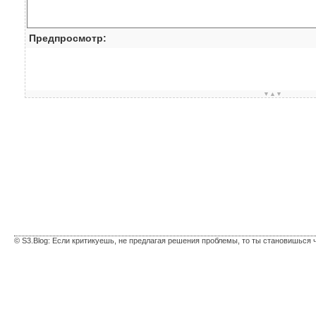
Предпросмотр:
▼▲▼
© S3.Blog: Если критикуешь, не предлагая решения проблемы, то ты становишься 