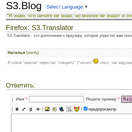
S3.Blog
Select Language
▼
"Я знаю, что ничего не знаю, но многие не знают и эт
Firefox: S3.Translator
S3.Translator - это дополнение к браузеру, которое упростит вам по
Наталья
(гость)
В новой "версии" перестал "говорить" ("читать"
текст, так задума
Ответить:
Имя
*
:
Решите пример
*
:
предпросмотр