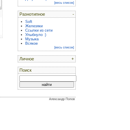
[весь список]
Разнотипное
-
Soft
Железяки
Ссылки из сети
Улыбнуло :)
Музыка
Всякое
[весь список]
Личное
+
Поиск
Александр Попов