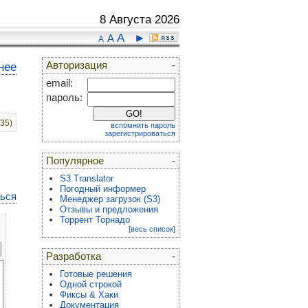
8 Августа 2026
A
►
A
A
Авторизация
-
нее
email:
пароль:
:35)
вспомнить пароль
зарегистрироваться
Популярное
-
S3.Translator
Погодный информер
ться
Менеджер загрузок (S3)
Отзывы и предложения
Торрент Торнадо
[весь список]
Разработка
-
Готовые решения
Одной строкой
Фиксы & Хаки
Документация