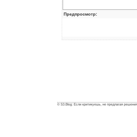
Предпросмотр:
© S3.Blog: Если критикуешь, не предлагая решени