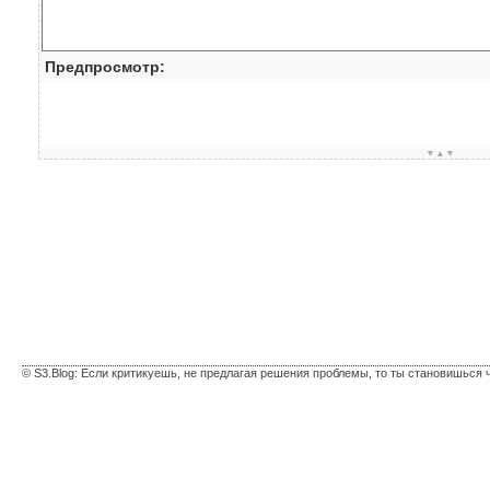
Предпросмотр:
▼▲▼
© S3.Blog: Если критикуешь, не предлагая решения проблемы, то ты становишься 