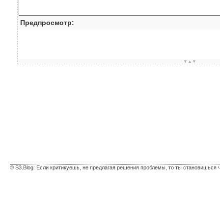
Предпросмотр:
▼▲▼
© S3.Blog: Если критикуешь, не предлагая решения проблемы, то ты становишься 