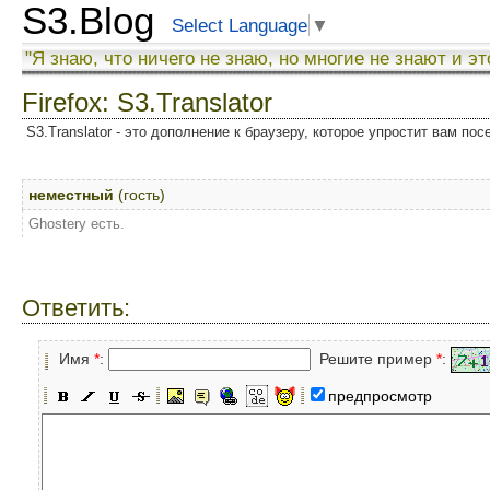
S3.Blog
Select Language
▼
"Я знаю, что ничего не знаю, но многие не знают и эт
Firefox: S3.Translator
S3.Translator - это дополнение к браузеру, которое упростит вам по
неместный
(гость)
Ghostery есть.
Ответить:
Имя
*
:
Решите пример
*
:
предпросмотр