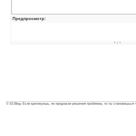
Предпросмотр:
▼▲▼
© S3.Blog: Если критикуешь, не предлагая решения проблемы, то ты становишься 