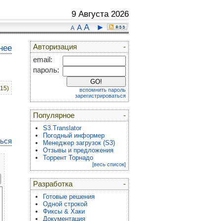
9 Августа 2026
A
►
A
A
Авторизация
-
нее
email:
пароль:
:15)
вспомнить пароль
зарегистрироваться
Популярное
-
S3.Translator
Погодный информер
ться
Менеджер загрузок (S3)
Отзывы и предложения
Торрент Торнадо
[весь список]
Разработка
-
Готовые решения
Одной строкой
Фиксы & Хаки
Документация