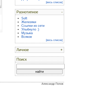
[весь список]
Разнотипное
-
Soft
Железяки
Ссылки из сети
Улыбнуло :)
Музыка
Всякое
[весь список]
Личное
+
Поиск
Александр Попов