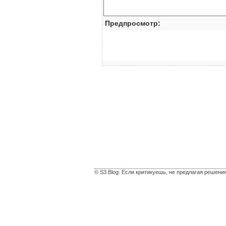
Предпросмотр:
© S3.Blog: Если критикуешь, не предлагая решени