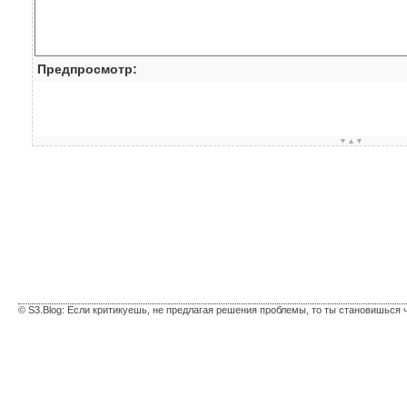
Предпросмотр:
▼▲▼
© S3.Blog: Если критикуешь, не предлагая решения проблемы, то ты становишься 