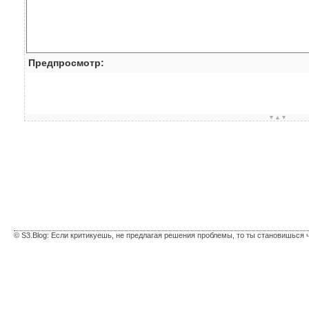
Предпросмотр:
▼▲▼
© S3.Blog: Если критикуешь, не предлагая решения проблемы, то ты становишься 