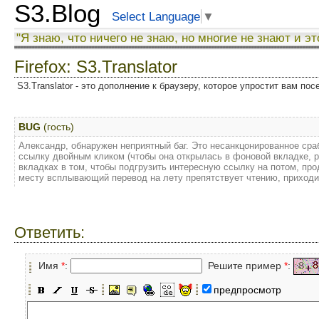
S3.Blog
Select Language
▼
"Я знаю, что ничего не знаю, но многие не знают и эт
Firefox: S3.Translator
S3.Translator - это дополнение к браузеру, которое упростит вам по
BUG
(гость)
Александр, обнаружен неприятный баг. Это несанкцонированное сра
ссылку двойным кликом (чтобы она открылась в фоновой вкладке, р
вкладках в том, чтобы подгрузить интересную ссылку на потом, про
месту всплывающий перевод на лету препятствует чтению, приходи
Ответить:
Имя
*
:
Решите пример
*
:
предпросмотр