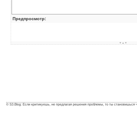
Предпросмотр:
▼▲▼
© S3.Blog: Если критикуешь, не предлагая решения проблемы, то ты становишься 