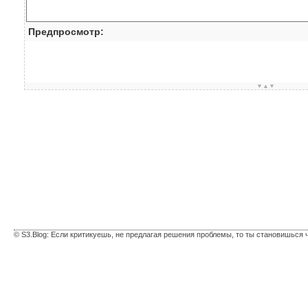
Предпросмотр:
▼▲▼
© S3.Blog: Если критикуешь, не предлагая решения проблемы, то ты становишься 