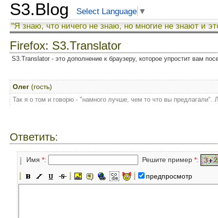
S3.Blog
Select Language
▼
"Я знаю, что ничего не знаю, но многие не знают и эт
Firefox: S3.Translator
S3.Translator - это дополнение к браузеру, которое упростит вам по
Олег
(гость)
Так я о том и говорю - "намного лучше, чем то что вы предлагали". 
Ответить:
Имя
*
:
Решите пример
*
:
предпросмотр