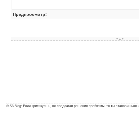
Предпросмотр:
▼▲▼
© S3.Blog: Если критикуешь, не предлагая решения проблемы, то ты становишься 