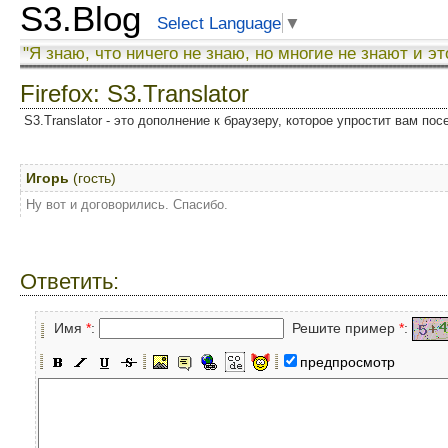
S3.Blog
Select Language
▼
"Я знаю, что ничего не знаю, но многие не знают и эт
Firefox: S3.Translator
S3.Translator - это дополнение к браузеру, которое упростит вам по
Игорь
(гость)
Ну вот и договорились. Спасибо.
Ответить:
Имя
*
:
Решите пример
*
:
предпросмотр