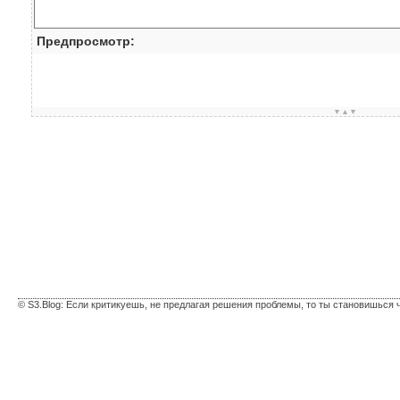
Предпросмотр:
▼▲▼
© S3.Blog: Если критикуешь, не предлагая решения проблемы, то ты становишься 