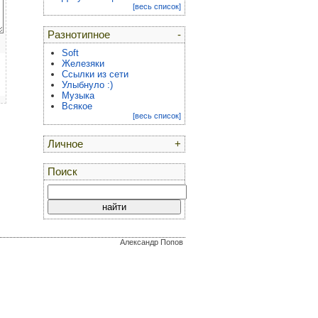
[весь список]
Разнотипное
-
Soft
Железяки
Ссылки из сети
Улыбнуло :)
Музыка
Всякое
[весь список]
Личное
+
Поиск
Александр Попов