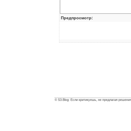
Предпросмотр:
© S3.Blog: Если критикуешь, не предлагая решени