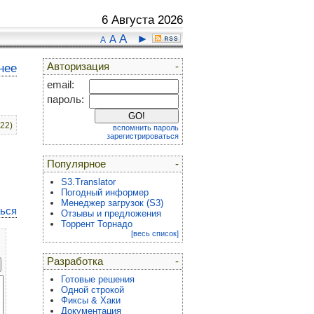
6 Августа 2026
A
►
A
A
Авторизация
-
нее
email:
пароль:
:22)
вспомнить пароль
зарегистрироваться
Популярное
-
S3.Translator
Погодный информер
Менеджер загрузок (S3)
ться
Отзывы и предложения
Торрент Торнадо
[весь список]
Разработка
-
Готовые решения
Одной строкой
Фиксы & Хаки
Документация