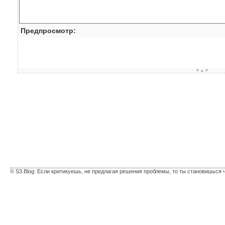
Предпросмотр:
▼▲▼
© S3.Blog: Если критикуешь, не предлагая решения проблемы, то ты становишься 