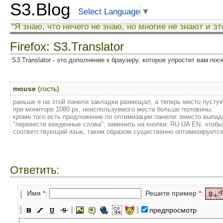
S3.Blog
Select Language
▼
"Я знаю, что ничего не знаю, но многие не знают и эт
Firefox: S3.Translator
S3.Translator - это дополнение к браузеру, которое упростит вам по
mouse
(гость)
раньше я на этой панели закладки размещал, а теперь место пустуе
при мониторе 1080 px, неиспользуемого места больше половины.
кроме того есть предложение по оптимизации панели: вместо выпа
"перевести введенные слова", заменить на кнопки: RU UA EN, чтобы
соответствующий язык, таким образом существенно оптимизируется
Ответить:
Имя
*
:
Решите пример
*
:
предпросмотр