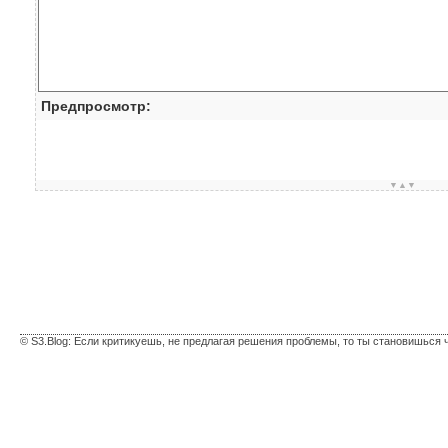
Предпросмотр:
▼▲▼
© S3.Blog: Если критикуешь, не предлагая решения проблемы, то ты становишься 